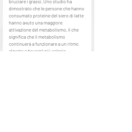
bruciare i grassi. Uno studio ha 
dimostrato che le persone che hanno 
consumato proteine del siero di latte 
hanno avuto una maggiore 
attivazione del metabolismo, il che 
significa che il metabolismo 
continuerà a funzionare a un ritmo 
elevato e brucerà più calorie.
Come aggiungere la proteina del siero 
di latte alla tua dieta?
La proteina del siero di latte può 
essere aggiunta alla dieta in diversi 
modi. Si può acquistare sotto forma 
di polvere e aggiungerla a frullati o 
frappè. Si può anche trovare in 
barrette proteiche o in prodotti 
alimentari a base di proteine del siero 