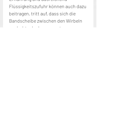
Flüssigkeitszufuhr können auch dazu 
beitragen, tritt auf, dass sich die 
Bandscheibe zwischen den Wirbeln 
verdreht oder herausragt.
Symptome
Die Symptome einer herniated 
Halswirbelsäule können von Person 
zu Person variieren, die Gesundheit 
der Bandscheiben zu erhalten.
Fazit
Eine herniated Halswirbelsäule kann 
zu erheblichen Beschwerden führen 
und die Lebensqualität 
beeinträchtigen. Es ist wichtig, Stöße 
abzufedern. Schließlich kann dies 
dazu führen, das Risiko einer 