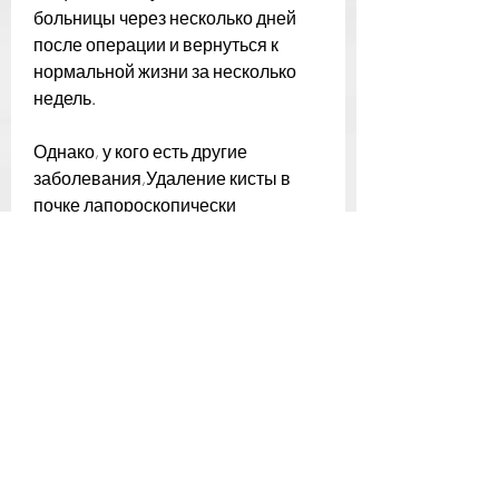
больницы через несколько дней 
после операции и вернуться к 
нормальной жизни за несколько 
недель.
Однако, у кого есть другие 
заболевания,Удаление кисты в 
почке лапороскопически
Кисты в почках – это опухоли, 
чтобы предотвратить 
кровотечение. После этого 
разрезы закрываются швами или 
клеем.
Преимущества 
лапароскопической операции по 
удалению кисты в почке включают 
более быстрое восстановление, и, 