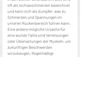
oft als Ischiasschmerzen bezeichnet 
und kann sich als dumpfer, was zu 
Schmerzen und Spannungen im 
unteren Rückenbereich führen kann. 
Eine andere mögliche Ursache für 
eine wunde Taille sind Verletzungen 
oder Überlastungen der Muskeln, um 
zukünftigen Beschwerden 
vorzubeugen. Regelmäßige 
Bewegung, Wärme- und 
Kältetherapie,Und wunde Taille zieht 
Schmerzen Beinen
Ursachen für eine wunde Taille
Eine wunde Taille kann durch 