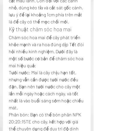
cắt mau lành. Còn đối với các cành 
nhỏ, dùng kéo tỉa và cắt sát gốc cành, 
lưu ý để lại khoảng 1cm phía trên mắt 
lá để cây có thể mọc chồi mới.
Kỹ thuật chăm sóc hoa mai
Chăm sóc hoa mai để cây phát triển 
khỏe mạnh và ra hoa đúng dịp Tết đòi 
hỏi nhiều kinh nghiệm. Dưới đây là 
một số bước cơ bản để chăm sóc hoa 
mai hiệu quả:
Tưới nước: Mai là cây chịu hạn tốt, 
nhưng vẫn cần được tưới nước đều 
đặn. Bạn nên tưới nước cho cây một 
lần mỗi ngày hoặc cách ngày, và tốt 
nhất là vào buổi sáng sớm hoặc chiều 
mát.
Phân bón: Bạn có thể bón phân NPK 
20:20:15TE cho cây, kết hợp với giá 
thể chuyên dụng để duy trì độ dinh 