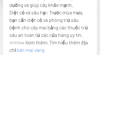
dưỡng và giúp cây khỏe mạnh.
Diệt cỏ và sâu hại: Trước mùa mưa, 
bạn cần diệt cỏ và phòng trừ sâu 
bệnh cho cây mai bằng các thuốc trừ 
sâu an toàn từ các cửa hàng uy tín.
====>> Xem thêm: Tìm hiểu thêm địa 
chỉ 
bán mai vàng
Kết luận
Hy vọng với những hướng dẫn trên, 
bạn sẽ biết cách uốn mai và chăm sóc 
cây mai đúng cách để có được những 
chậu mai đẹp, rực rỡ vào dịp Tết 
Nguyên Đán. Chúc bạn thành công và 
có một mùa Tết thật may mắn với 
những cây mai khỏe mạnh, đầy hoa!
Liên Hệ ngay cho chúng tôi theo 
thông tin dưới đây: