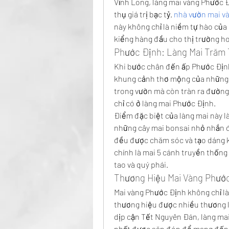
Vĩnh Long, làng mai vàng Phước Đ
thụ giá trị bạc tỷ. 
nhà vườn mai v
này không chỉ là niềm tự hào của
kiểng hàng đầu cho thị trường h
Phước Định: Làng Mai Trăm 
Khi bước chân đến ấp Phước Định
khung cảnh thơ mộng của những câ
trong vườn mà còn tràn ra đường
chỉ có ở làng mai Phước Định.
Điểm đặc biệt của làng mai này là
những cây mai bonsai nhỏ nhắn đế
đều được chăm sóc và tạo dáng kỳ
chính là mai 5 cánh truyền thống
tao và quý phái.
Thương Hiệu Mai Vàng Phước
Mai vàng Phước Định không chỉ là
thương hiệu được nhiều thương lái
dịp cận Tết Nguyên Đán, làng mai
nhất được săn đón để mang đến 