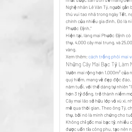
Nghệ nhân Lê Văn Tý, người gắn b
thú vui tao nhã trong ngày Tết, 
chính của nhiều gia đình. Đó là n
Phước Định."
Hiện tại, làng mai Phước Định có 
thụ, 4.000 cây mai trung, và 25.0
vàng.
Xem thêm: 
cách trồng phôi mai 
Những Cây Mai Bạc Tỷ Làm 
Vườn mai rộng hơn 1.000m² của ng
quý hiếm, mang vẻ đẹp độc đáo. T
năm tuổi, với thế dáng tự nhiên "
hơn 3 tỷ đồng, trở thành niềm mơ
Cây mai lão sở hữu lớp vỏ xù xì,
mẽ qua thời gian. Theo ông Tý, chí
thụ, bởi nó là minh chứng cho tuổ
Không chỉ gốc mai bạc tỷ, nhiều 
được uốn tỉa công phu, tạo nên 