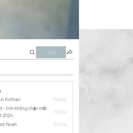
Join
s
si Kothari
Follow
et - link không chặn mới
Follow
t 2024
ob Noah
Follow