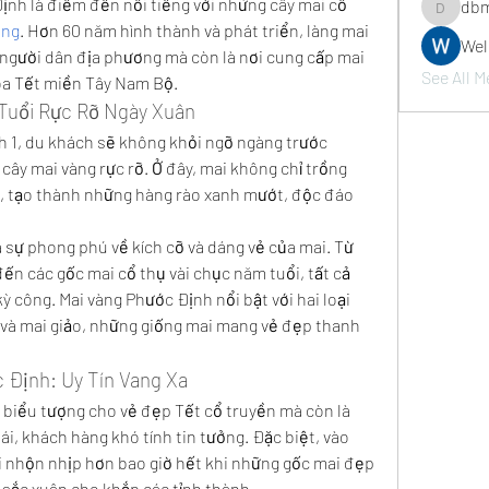
ịnh là điểm đến nổi tiếng với những cây mai cổ 
dbm
dbmrwor
àng
. Hơn 60 năm hình thành và phát triển, làng mai 
We
 người dân địa phương mà còn là nơi cung cấp mai 
See All M
oa Tết miền Tây Nam Bộ.
Tuổi Rực Rỡ Ngày Xuân
 1, du khách sẽ không khỏi ngỡ ngàng trước 
y mai vàng rực rỡ. Ở đây, mai không chỉ trồng 
, tạo thành những hàng rào xanh mướt, độc đáo 
 sự phong phú về kích cỡ và dáng vẻ của mai. Từ 
n các gốc mai cổ thụ vài chục năm tuổi, tất cả 
 công. Mai vàng Phước Định nổi bật với hai loại 
 và mai giảo, những giống mai mang vẻ đẹp thanh 
 Định: Uy Tín Vang Xa
 biểu tượng cho vẻ đẹp Tết cổ truyền mà còn là 
, khách hàng khó tính tin tưởng. Đặc biệt, vào 
 nhộn nhịp hơn bao giờ hết khi những gốc mai đẹp 
sắc xuân cho khắp các tỉnh thành.