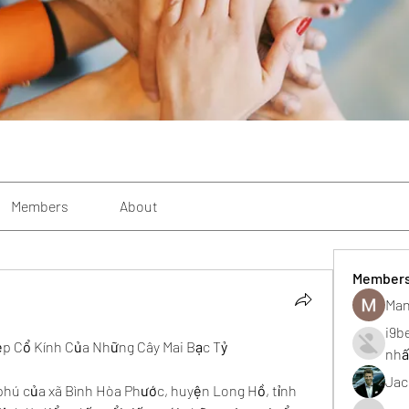
Members
About
Member
Man
i9b
ẹp Cổ Kính Của Những Cây Mai Bạc Tỷ
nhấ
Jac
phú của xã Bình Hòa Phước, huyện Long Hồ, tỉnh 