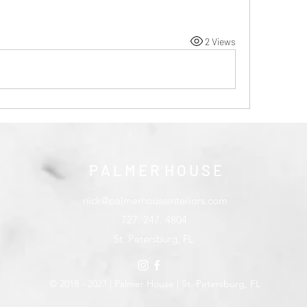
2 Views
P A L M E R H O U S E
nick@palmerhouseinteriors.com
727. 247. 4804
St. Petersburg, FL
© 2018 - 2027 | Palmer House | St. Petersburg, FL