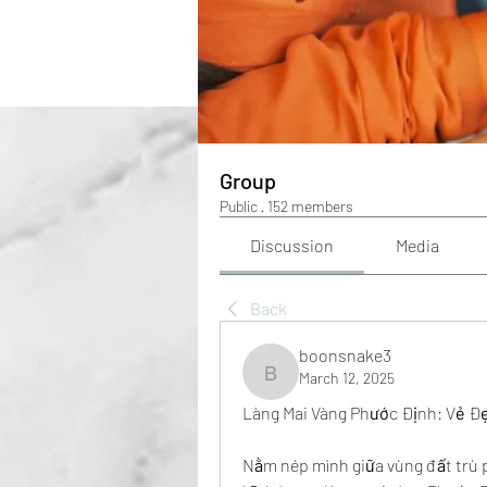
Group
Public
·
152 members
Discussion
Media
Back
boonsnake3
March 12, 2025
boonsnake3
Làng Mai Vàng Phước Định: Vẻ Đ
Nằm nép mình giữa vùng đất trù 