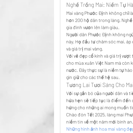
Nghề Trồng Mai: Niềm Tự Hà
Mai vàng Phước Định không chỉ là
hơn 200 hộ dân trong làng. Nghề
gia đình vươn lên làm giàu.
Người dân Phước Định không ngừn
này. Họ đầu tư chăm sóc mai, áp 
và giá trị mai vàng.
Với vẻ đẹp cổ kính và giá trị vượ
cho mùa xuân Việt Nam mà còn khẳ
nước. Đây thực sự là niềm tự hào
gìn giữ cho các thế hệ sau.
Tương Lai Tươi Sáng Cho Ma
Với sự gắn bó của người dân và t
hứa hẹn sẽ tiếp tục là điểm đến 
hứng cho những ai mong muốn tìm
Chào đón Tết 2025, làng mai Phướ
Những hình ảnh hoa mai vàng đẹ