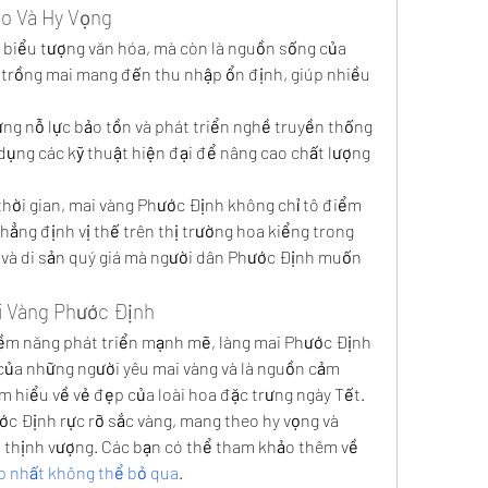
o Và Hy Vọng
 biểu tượng văn hóa, mà còn là nguồn sống của 
 trồng mai mang đến thu nhập ổn định, giúp nhiều 
g nỗ lực bảo tồn và phát triển nghề truyền thống 
dụng các kỹ thuật hiện đại để nâng cao chất lượng 
t thời gian, mai vàng Phước Định không chỉ tô điểm 
ng định vị thế trên thị trường hoa kiểng trong 
 và di sản quý giá mà người dân Phước Định muốn 
i Vàng Phước Định
iềm năng phát triển mạnh mẽ, làng mai Phước Định 
của những người yêu mai vàng và là nguồn cảm 
 hiểu về vẻ đẹp của loài hoa đặc trưng ngày Tết.
c Định rực rỡ sắc vàng, mang theo hy vọng và 
niềm tin về một năm mới bình an, thịnh vượng. Các bạn có thể tham khảo thêm về 
p nhất không thể bỏ qua
.