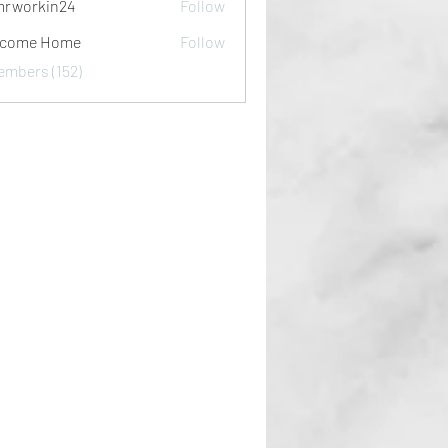
rworkin24
Follow
kin24
lcome Home
Follow
embers (152)