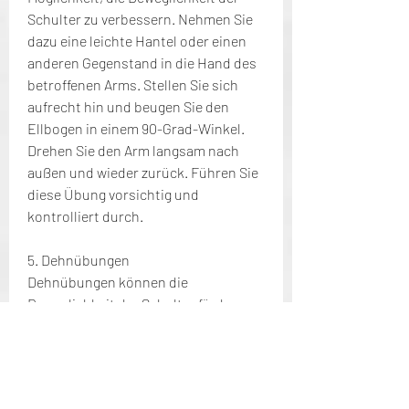
Schulter zu verbessern. Nehmen Sie 
dazu eine leichte Hantel oder einen 
anderen Gegenstand in die Hand des 
betroffenen Arms. Stellen Sie sich 
aufrecht hin und beugen Sie den 
Ellbogen in einem 90-Grad-Winkel. 
Drehen Sie den Arm langsam nach 
außen und wieder zurück. Führen Sie 
diese Übung vorsichtig und 
kontrolliert durch.
5. Dehnübungen
Dehnübungen können die 
Beweglichkeit der Schulter fördern 
und Schmerzen lindern. Eine einfache 
Dehnübung ist die 
Schulterkreisübung. Stellen Sie sich 
aufrecht hin und lassen Sie den 