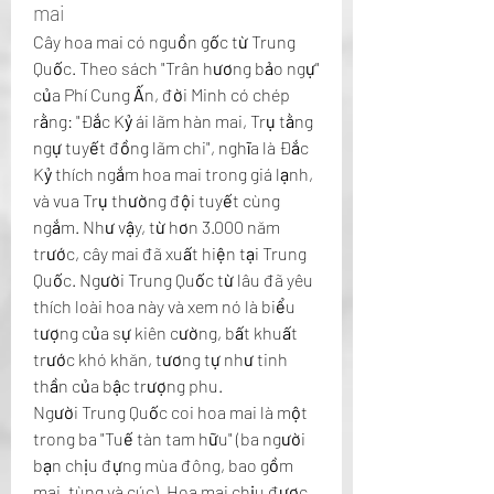
mai
Cây hoa mai có nguồn gốc từ Trung 
Quốc. Theo sách "Trân hương bảo ngự" 
của Phí Cung Ấn, đời Minh có chép 
rằng: "Đắc Kỷ ái lãm hàn mai, Trụ tằng 
ngự tuyết đồng lãm chi", nghĩa là Đắc 
Kỷ thích ngắm hoa mai trong giá lạnh, 
và vua Trụ thường đội tuyết cùng 
ngắm. Như vậy, từ hơn 3.000 năm 
trước, cây mai đã xuất hiện tại Trung 
Quốc. Người Trung Quốc từ lâu đã yêu 
thích loài hoa này và xem nó là biểu 
tượng của sự kiên cường, bất khuất 
trước khó khăn, tương tự như tinh 
thần của bậc trượng phu.
Người Trung Quốc coi hoa mai là một 
trong ba "Tuế tàn tam hữu" (ba người 
bạn chịu đựng mùa đông, bao gồm 
mai, tùng và cúc). Hoa mai chịu được 