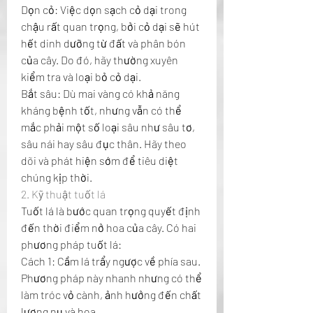
Dọn cỏ: Việc dọn sạch cỏ dại trong 
chậu rất quan trọng, bởi cỏ dại sẽ hút 
hết dinh dưỡng từ đất và phân bón 
của cây. Do đó, hãy thường xuyên 
kiểm tra và loại bỏ cỏ dại.
Bắt sâu: Dù mai vàng có khả năng 
kháng bệnh tốt, nhưng vẫn có thể 
mắc phải một số loại sâu như sâu tơ, 
sâu nái hay sâu đục thân. Hãy theo 
dõi và phát hiện sớm để tiêu diệt 
chúng kịp thời.
2. Kỹ thuật tuốt lá
Tuốt lá là bước quan trọng quyết định 
đến thời điểm nở hoa của cây. Có hai 
phương pháp tuốt lá:
Cách 1: Cầm lá trẩy ngược về phía sau. 
Phương pháp này nhanh nhưng có thể 
làm tróc vỏ cành, ảnh hưởng đến chất 
lượng nụ và hoa.