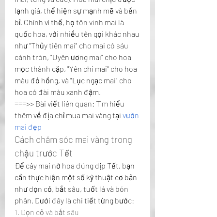
lạnh giá, thể hiện sự mạnh mẽ và bền 
bỉ. Chính vì thế, họ tôn vinh mai là 
quốc hoa, với nhiều tên gọi khác nhau 
như "Thủy tiên mai" cho mai có sáu 
cánh tròn, "Uyên ương mai" cho hoa 
mọc thành cặp, "Yên chi mai" cho hoa 
màu đỏ hồng, và "Lục ngạc mai" cho 
hoa có đài màu xanh đậm.
===>> Bài viết liên quan: Tìm hiểu 
thêm về địa chỉ mua mai vàng tại 
vườn 
mai đẹp
Cách chăm sóc mai vàng trong 
chậu trước Tết
Để cây mai nở hoa đúng dịp Tết, bạn 
cần thực hiện một số kỹ thuật cơ bản 
như dọn cỏ, bắt sâu, tuốt lá và bón 
phân. Dưới đây là chi tiết từng bước:
1. Dọn cỏ và bắt sâu