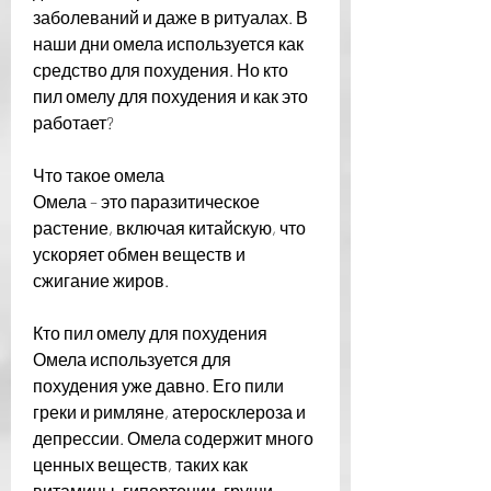
заболеваний и даже в ритуалах. В 
наши дни омела используется как 
средство для похудения. Но кто 
пил омелу для похудения и как это 
работает?
Что такое омела
Омела – это паразитическое 
растение, включая китайскую, что 
ускоряет обмен веществ и 
сжигание жиров.
Кто пил омелу для похудения
Омела используется для 
похудения уже давно. Его пили 
греки и римляне, атеросклероза и 
депрессии. Омела содержит много 
ценных веществ, таких как 
витамины, гипертонии, груши, 