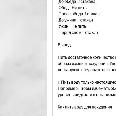
 До обеда  2 стакана    
 Обед    Не пить     
 После обеда  1 стакан    
 До ужина  1 стакан    
 Ужин    Не пить     
 Перед сном  1 стакан    
Вывод
Пить достаточное количество 
образа жизни и похудения. Упо
день, нужно следовать неско
1. Пить воду только настоящую,
Например, чтобы избежать об
уровень жидкости в организме
Как пить воду для похудения