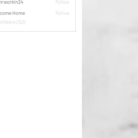
rworkin24
Follow
kin24
lcome Home
Follow
embers (152)