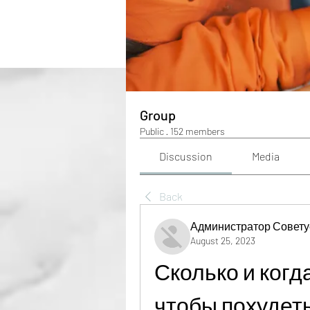
Group
Public
·
152 members
Discussion
Media
Back
Администратор Совету
August 25, 2023
Сколько и когд
чтобы похудет