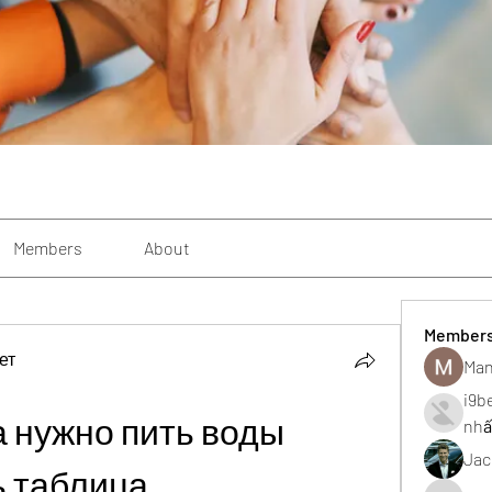
Members
About
Member
ет
Man
i9b
а нужно пить воды 
nhấ
Jac
ь таблица