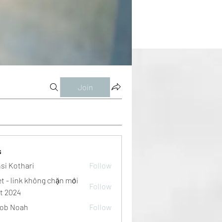
Join
s
si Kothari
Follow
et - link không chặn mới
Follow
t 2024
ob Noah
Follow