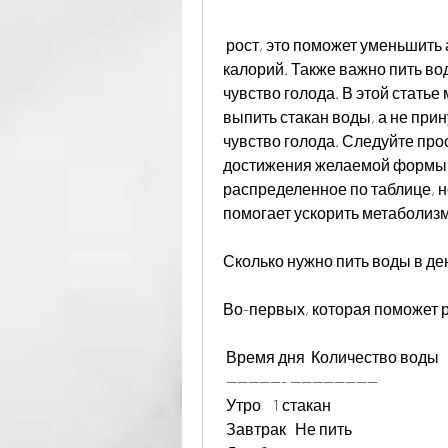
 рост, это поможет уменьшить аппетит и снизить количество потребляемых 
калорий. Также важно пить вод
чувство голода. В этой статье
выпить стакан воды, а не прин
чувство голода. Следуйте про
достижения желаемой формы.,
распределенное по таблице, н
помогает ускорить метаболизм
Сколько нужно пить воды в де
Во-первых, которая поможет р
 Время дня  Количество воды 
 ----------- ---------------- 
 Утро    1 стакан    
 Завтрак   Не пить     