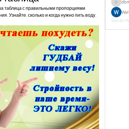
dbm
dbmrwor
на таблица с правильными пропорциями 
We
я. Узнайте, сколько и когда нужно пить воду, 
See All M