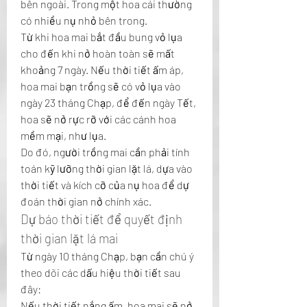
bên ngoài. Trong một hoa cái thường 
có nhiều nụ nhỏ bên trong.
Từ khi hoa mai bắt đầu bung vỏ lụa 
cho đến khi nở hoàn toàn sẽ mất 
khoảng 7 ngày. Nếu thời tiết ấm áp, 
hoa mai bạn trồng sẽ có vỏ lụa vào 
ngày 23 tháng Chạp, để đến ngày Tết, 
hoa sẽ nở rực rỡ với các cánh hoa 
mềm mại, như lụa.
Do đó, người trồng mai cần phải tính 
toán kỹ lưỡng thời gian lặt lá, dựa vào 
thời tiết và kích cỡ của nụ hoa để dự 
đoán thời gian nở chính xác.
Dự báo thời tiết để quyết định 
thời gian lặt lá mai
Từ ngày 10 tháng Chạp, bạn cần chú ý 
theo dõi các dấu hiệu thời tiết sau 
đây:
Nếu thời tiết nắng ấm, hoa mai sẽ nở 