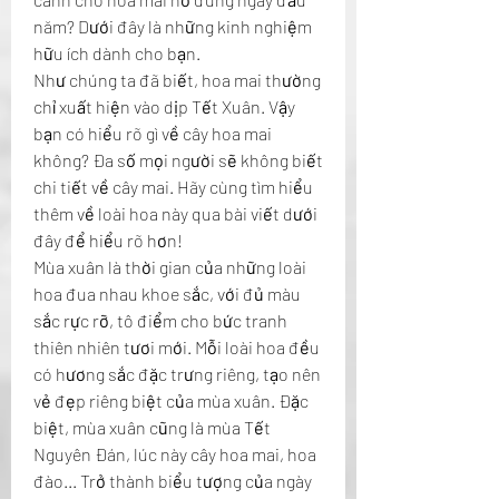
năm? Dưới đây là những kinh nghiệm 
hữu ích dành cho bạn.
Như chúng ta đã biết, hoa mai thường 
chỉ xuất hiện vào dịp Tết Xuân. Vậy 
bạn có hiểu rõ gì về cây hoa mai 
không? Đa số mọi người sẽ không biết 
chi tiết về cây mai. Hãy cùng tìm hiểu 
thêm về loài hoa này qua bài viết dưới 
đây để hiểu rõ hơn!
Mùa xuân là thời gian của những loài 
hoa đua nhau khoe sắc, với đủ màu 
sắc rực rỡ, tô điểm cho bức tranh 
thiên nhiên tươi mới. Mỗi loài hoa đều 
có hương sắc đặc trưng riêng, tạo nên 
vẻ đẹp riêng biệt của mùa xuân. Đặc 
biệt, mùa xuân cũng là mùa Tết 
Nguyên Đán, lúc này cây hoa mai, hoa 
đào... Trở thành biểu tượng của ngày 