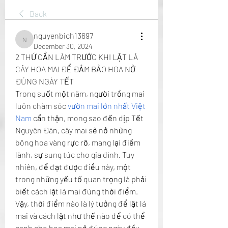
Back
nguyenbich13697
nguyenbich13697
December 30, 2024
2 THỨ CẦN LÀM TRƯỚC KHI LẶT LÁ 
CÂY HOA MAI ĐỂ ĐẢM BẢO HOA NỞ 
ĐÚNG NGÀY TẾT
Trong suốt một năm, người trồng mai 
luôn chăm sóc 
vườn mai lớn nhất Việt 
Nam
 cẩn thận, mong sao đến dịp Tết 
Nguyên Đán, cây mai sẽ nở những 
bông hoa vàng rực rỡ, mang lại điềm 
lành, sự sung túc cho gia đình. Tuy 
nhiên, để đạt được điều này, một 
trong những yếu tố quan trọng là phải 
biết cách lặt lá mai đúng thời điểm.
Vậy, thời điểm nào là lý tưởng để lặt lá 
mai và cách lặt như thế nào để có thể 
canh cho hoa mai nở đúng ngày đầu 