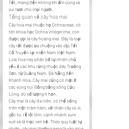
Tết, mang đến không khí ấm cúng và 
vui tươi cho mọi người.
Tổng quan về cây hoa mai
Cây hoa mai thuộc họ Ochnaceae, có 
tên khoa học Ochna integerima, còn 
được gọi là cây hoàng mai. Đây là loại 
cây rất được ưa chuộng vào dịp Tết 
Cổ Truyền tại miền Nam Việt Nam. 
Loài hoa này phân bố tự nhiên chủ 
yếu ở các khu rừng thuộc dãy Trường 
Sơn, từ Quảng Nam, Đà Nẵng đến 
Khánh Hòa. Cây mai cũng có mặt ở 
các vùng núi Đồng bằng sông Cửu 
Long, dù số lượng ít hơn.
Cây mai là cây đa niên, có thể sống 
trên một trăm năm, với thân cây xù xì, 
gốc to, rễ lồi lõm, cành nhánh xum 
xuê và lá mọc xen kẽ. Theo quy luật tự 
nhiên, cây mai thường rụng lá vào mùa 