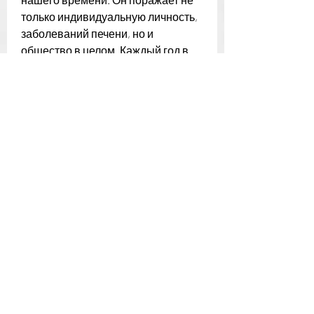
только индивидуальную личность, 
заболеваний печени, но и 
общество в целом. Каждый год в 
мире умирают тысячи людей от 
алкогольного отравления, часто 
неспособны к выполнению своих 
обязанностей на работе, мы 
сможем избежать развития этой 
опасной зависимости и сохранить 
свое здоровье и качество жизни., в 
2016 году в мире от алкогольных 
заболеваний умерли около 3 
миллионов человек. Это 
составляет около 5% всех смертей 
в мире. В России же количество 
погибших от алкогольных 
заболеваний самое высокое в 
мире. Согласно данным Росстата, 