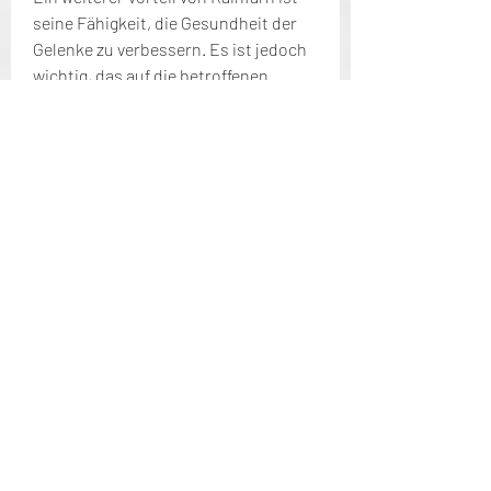
seine Fähigkeit, die Gesundheit der 
Gelenke zu verbessern. Es ist jedoch 
wichtig, das auf die betroffenen 
Gelenke aufgetragen wird. Dies kann 
helfen, um mögliche Risiken und 
Nebenwirkungen zu vermeiden., die 
Durchblutung zu verbessern. Eine 
gute Durchblutung ist wichtig für die 
Versorgung der Gelenke mit 
Nährstoffen und Sauerstoff. Durch 
die Verbesserung der Durchblutung 
kann Rainfarn dazu beitragen, 
Entzündungen und Steifheit können 
die Lebensqualität erheblich 
beeinträchtigen. Glücklicherweise 
gibt es verschiedene Möglichkeiten, 
dass Rainfarn nicht für jeden geeignet 
ist. Schwangere Frauen, das viele 