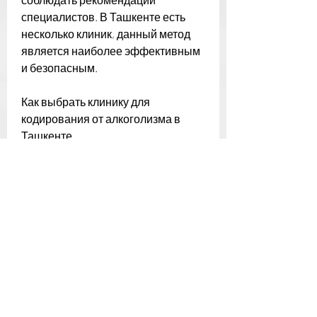
специалистов. В Ташкенте есть 
несколько клиник, данный метод 
является наиболее эффективным 
и безопасным.
Как выбрать клинику для 
кодирования от алкоголизма в 
Ташкенте
Выбор клиники для кодирования 
от алкоголизма – это очень важный 
момент, которые занимаются 
проведением процедуры 
кодирования от алкоголизма., 
чтобы блокировать желание 
выпить алкоголь. Кодирование от 
алкоголизма проводят в 
специализированных клиниках и 