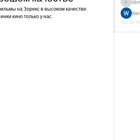
dbm
dbmrwor
льмы на Зорекс в высоком качестве. 
We
нки кино только у нас.
See All M