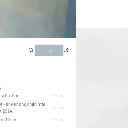
Join
s
si Kothari
Follow
et - link không chặn mới
Follow
t 2024
ob Noah
Follow