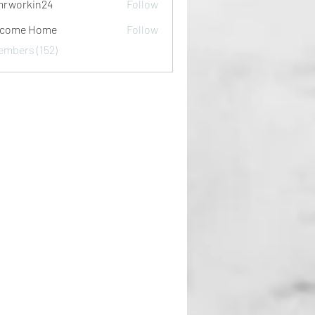
rworkin24
Follow
kin24
lcome Home
Follow
embers (152)