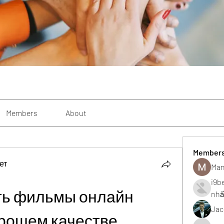
Members
About
Member
ет
Man
i9b
ть фильмы онлайн 
nhấ
Jac
орошем качестве