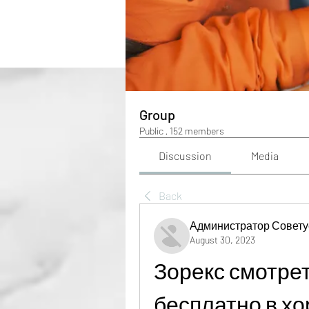
Group
Public
·
152 members
Discussion
Media
Back
Администратор Совету
August 30, 2023
Зорекс смотре
бесплатно в х