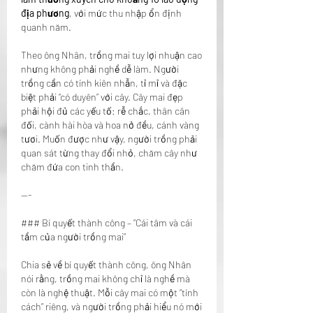
địa phương
, với mức thu nhập ổn định 
quanh năm.
Theo ông Nhân, trồng mai tuy lợi nhuận cao 
nhưng không phải nghề dễ làm. Người 
trồng cần có tính kiên nhẫn, tỉ mỉ và đặc 
biệt phải “có duyên” với cây. Cây mai đẹp 
phải hội đủ các yếu tố: rễ chắc, thân cân 
đối, cành hài hòa và hoa nở đều, cánh vàng 
tươi. Muốn được như vậy, người trồng phải 
quan sát từng thay đổi nhỏ, chăm cây như 
chăm đứa con tinh thần.
---
### Bí quyết thành công – “Cái tâm và cái 
tầm của người trồng mai”
Chia sẻ về bí quyết thành công, ông Nhân 
nói rằng, trồng mai không chỉ là nghề mà 
còn là nghệ thuật. Mỗi cây mai có một “tính 
cách” riêng, và người trồng phải hiểu nó mới 