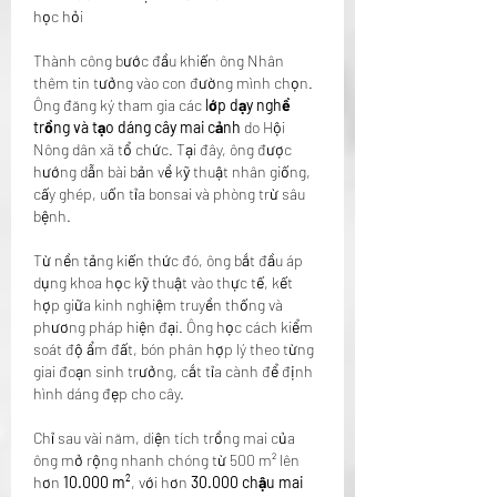
học hỏi
Thành công bước đầu khiến ông Nhân 
thêm tin tưởng vào con đường mình chọn. 
Ông đăng ký tham gia các 
lớp dạy nghề 
trồng và tạo dáng cây mai cảnh
 do Hội 
Nông dân xã tổ chức. Tại đây, ông được 
hướng dẫn bài bản về kỹ thuật nhân giống, 
cấy ghép, uốn tỉa bonsai và phòng trừ sâu 
bệnh.
Từ nền tảng kiến thức đó, ông bắt đầu áp 
dụng khoa học kỹ thuật vào thực tế, kết 
hợp giữa kinh nghiệm truyền thống và 
phương pháp hiện đại. Ông học cách kiểm 
soát độ ẩm đất, bón phân hợp lý theo từng 
giai đoạn sinh trưởng, cắt tỉa cành để định 
hình dáng đẹp cho cây.
Chỉ sau vài năm, diện tích trồng mai của 
ông mở rộng nhanh chóng từ 500 m² lên 
hơn 
10.000 m²
, với hơn 
30.000 chậu mai 