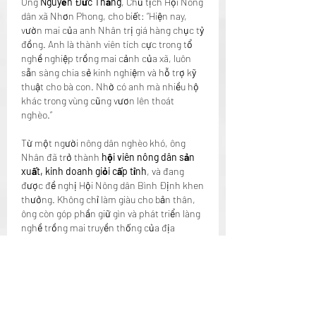
Ông 
Nguyễn Đức Thắng
, Chủ tịch Hội Nông 
dân xã Nhơn Phong, cho biết: “Hiện nay, 
vườn mai của anh Nhân trị giá hàng chục tỷ 
đồng. Anh là thành viên tích cực trong tổ 
nghề nghiệp trồng mai cảnh của xã, luôn 
sẵn sàng chia sẻ kinh nghiệm và hỗ trợ kỹ 
thuật cho bà con. Nhờ có anh mà nhiều hộ 
khác trong vùng cũng vươn lên thoát 
nghèo.”
Từ một người nông dân nghèo khó, ông 
Nhân đã trở thành 
hội viên nông dân sản 
xuất, kinh doanh giỏi cấp tỉnh
, và đang 
được đề nghị Hội Nông dân Bình Định khen 
thưởng. Không chỉ làm giàu cho bản thân, 
ông còn góp phần giữ gìn và phát triển làng 
nghề trồng mai truyền thống của địa 
phương.
---
### Kết nối đam mê – gieo hạt tương lai