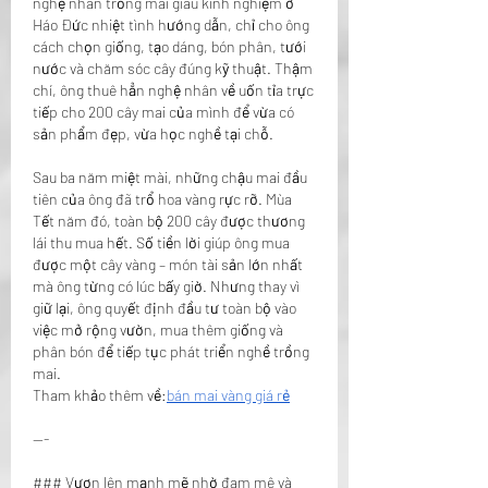
nghệ nhân trồng mai giàu kinh nghiệm ở 
Háo Đức nhiệt tình hướng dẫn, chỉ cho ông 
cách chọn giống, tạo dáng, bón phân, tưới 
nước và chăm sóc cây đúng kỹ thuật. Thậm 
chí, ông thuê hẳn nghệ nhân về uốn tỉa trực 
tiếp cho 200 cây mai của mình để vừa có 
sản phẩm đẹp, vừa học nghề tại chỗ.
Sau ba năm miệt mài, những chậu mai đầu 
tiên của ông đã trổ hoa vàng rực rỡ. Mùa 
Tết năm đó, toàn bộ 200 cây được thương 
lái thu mua hết. Số tiền lời giúp ông mua 
được một cây vàng – món tài sản lớn nhất 
mà ông từng có lúc bấy giờ. Nhưng thay vì 
giữ lại, ông quyết định đầu tư toàn bộ vào 
việc mở rộng vườn, mua thêm giống và 
phân bón để tiếp tục phát triển nghề trồng 
mai.
Tham khảo thêm về:
bán mai vàng giá rẻ
---
### Vươn lên mạnh mẽ nhờ đam mê và 