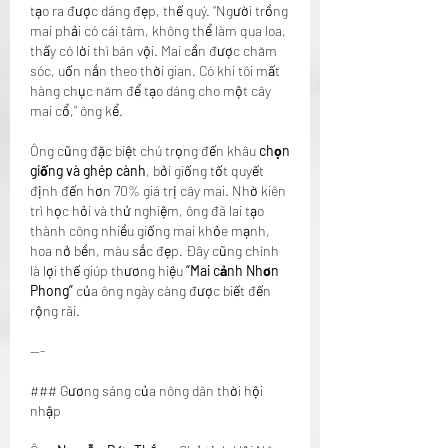
tạo ra được dáng đẹp, thế quý. “Người trồng 
mai phải có cái tâm, không thể làm qua loa, 
thấy có lời thì bán vội. Mai cần được chăm 
sóc, uốn nắn theo thời gian. Có khi tôi mất 
hàng chục năm để tạo dáng cho một cây 
mai cổ,” ông kể.
Ông cũng đặc biệt chú trọng đến khâu 
chọn 
giống và ghép cành
, bởi giống tốt quyết 
định đến hơn 70% giá trị cây mai. Nhờ kiên 
trì học hỏi và thử nghiệm, ông đã lai tạo 
thành công nhiều giống mai khỏe mạnh, 
hoa nở bền, màu sắc đẹp. Đây cũng chính 
là lợi thế giúp thương hiệu 
“Mai cảnh Nhơn 
Phong”
 của ông ngày càng được biết đến 
rộng rãi.
---
### Gương sáng của nông dân thời hội 
nhập