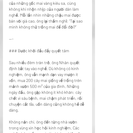
của những gốc mai vàng kiêu sa, cùng 
không khí nhộn nhịp của người dân làm 
nghề. Mỗi lần nhìn những chậu mai được 
bán với giá cao, ông lại thầm nghĩ: “Tại sao 
mình không thử trồng mai để đổi đời?”
---
### Bước khởi đầu đầy quyết tâm
Sau nhiều đêm trăn trở, ông Nhân quyết 
định bắt tay vào nghề. Dù không có kinh 
nghiệm, ông vẫn mạnh dạn vay mượn ít 
vốn, mua 200 cây mai giống về trồng trên 
mảnh vườn 500 m² của gia đình. Những 
ngày đầu, ông gặp không ít khó khăn: cây 
chết vì sâu bệnh, mai chậm phát triển, rồi 
chuyện cắt tỉa, uốn dáng cũng không hề dễ 
dàng.
Không nản chí, ông đến từng nhà vườn 
trong vùng xin học hỏi kinh nghiệm. Các 