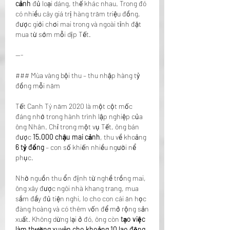
cảnh
 đủ loại dáng, thế khác nhau. Trong đó 
có nhiều cây giá trị hàng trăm triệu đồng, 
được giới chơi mai trong và ngoài tỉnh đặt 
mua từ sớm mỗi dịp Tết.
---
### Mùa vàng bội thu – thu nhập hàng tỷ 
đồng mỗi năm
Tết Canh Tý năm 2020 là một cột mốc 
đáng nhớ trong hành trình lập nghiệp của 
ông Nhân. Chỉ trong một vụ Tết, ông bán 
được 
15.000 chậu mai cảnh
, thu về khoảng 
6 tỷ đồng
 – con số khiến nhiều người nể 
phục.
Nhờ nguồn thu ổn định từ nghề trồng mai, 
ông xây được ngôi nhà khang trang, mua 
sắm đầy đủ tiện nghi, lo cho con cái ăn học 
đàng hoàng và có thêm vốn để mở rộng sản 
xuất. Không dừng lại ở đó, ông còn 
tạo việc 
làm thường xuyên cho khoảng 10 lao động 