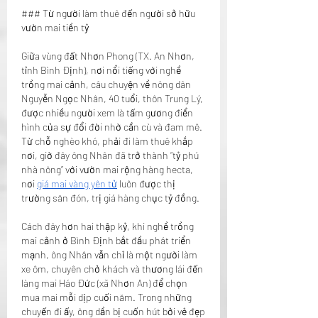
### Từ người làm thuê đến người sở hữu 
vườn mai tiền tỷ
Giữa vùng đất Nhơn Phong (TX. An Nhơn, 
tỉnh Bình Định), nơi nổi tiếng với nghề 
trồng mai cảnh, câu chuyện về nông dân 
Nguyễn Ngọc Nhân, 40 tuổi, thôn Trung Lý, 
được nhiều người xem là tấm gương điển 
hình của sự đổi đời nhờ cần cù và đam mê. 
Từ chỗ nghèo khó, phải đi làm thuê khắp 
nơi, giờ đây ông Nhân đã trở thành “tỷ phú 
nhà nông” với vườn mai rộng hàng hecta, 
nơi 
giá mai vàng yên tử
 luôn được thị 
trường săn đón, trị giá hàng chục tỷ đồng.
Cách đây hơn hai thập kỷ, khi nghề trồng 
mai cảnh ở Bình Định bắt đầu phát triển 
mạnh, ông Nhân vẫn chỉ là một người làm 
xe ôm, chuyên chở khách và thương lái đến 
làng mai Háo Đức (xã Nhơn An) để chọn 
mua mai mỗi dịp cuối năm. Trong những 
chuyến đi ấy, ông dần bị cuốn hút bởi vẻ đẹp 