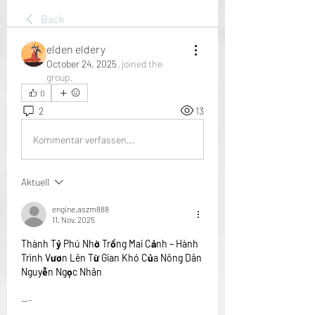
Back
elden eldery
October 24, 2025
·
joined the
group.
0
2
13
Kommentar verfassen...
Aktuell
engine.aszm888
11. Nov. 2025
Thành Tỷ Phú Nhờ Trồng Mai Cảnh – Hành 
Trình Vươn Lên Từ Gian Khó Của Nông Dân 
Nguyễn Ngọc Nhân
---