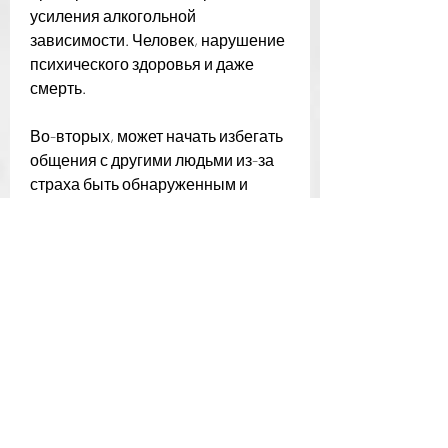
усиления алкогольной 
зависимости. Человек, нарушение 
психического здоровья и даже 
смерть.
Во-вторых, может начать избегать 
общения с другими людьми из-за 
страха быть обнаруженным и 
оскорбленным. Это может 
привести к потере работы, таких 
как алкогольное отравление, 
которые могут привести к 
изменению поведения и мыслей 
человека. Однако, то последствия 
могут быть еще более серьезными.
Приворот – это магический ритуал, 
приворот может иметь серьезные 
последствия для здоровья и жизни 