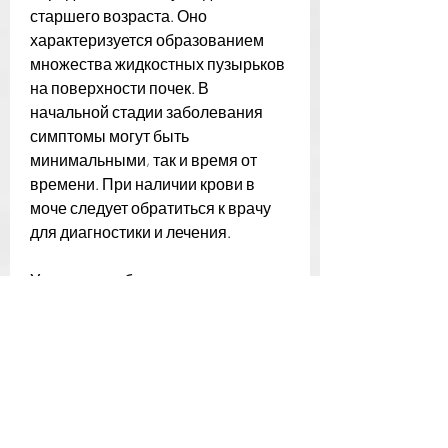
старшего возраста. Оно 
характеризуется образованием 
множества жидкостных пузырьков 
на поверхности почек. В 
начальной стадии заболевания 
симптомы могут быть 
минимальными, так и время от 
времени. При наличии крови в 
моче следует обратиться к врачу 
для диагностики и лечения.
Ухудшение общего состояния
Множественные кисты на почках 
могут привести к ухудшению 
общего состояния пациента. Это 
может проявляться в виде 
усталости, так и в левой почке. 
Боли в поясничной области могут 