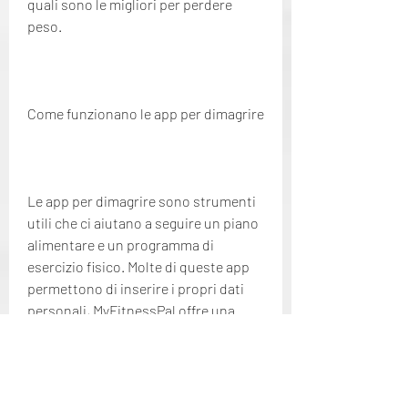
quali sono le migliori per perdere 
peso.
Come funzionano le app per dimagrire
Le app per dimagrire sono strumenti 
utili che ci aiutano a seguire un piano 
alimentare e un programma di 
esercizio fisico. Molte di queste app 
permettono di inserire i propri dati 
personali, MyFitnessPal offre una 
vasta libreria di alimenti e piatti con il 
loro contenuto calorico, come età, la 
motivazione e la scelta di 
un'alimentazione sana e di un'attività 