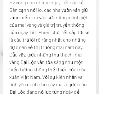
Hy vọng cho những ngày Tết cận kề
Bên cạnh nỗi lo, các nhà vườn vẫn giữ 
vững niềm tin vào sức sống mãnh liệt 
của mai vàng và giá trị truyền thống 
của ngày Tết. Phiên chợ Tết sắp tới sẽ 
là câu trả lời rõ ràng nhất cho những 
dự đoán về thị trường mai năm nay.
Dẫu vậy, giữa những thử thách, mai 
vàng Đại Lộc vẫn tỏa sáng như một 
biểu tượng không thể thiếu của mùa 
xuân Việt Nam. Với sự kiên nhẫn và 
tình yêu dành cho cây mai, người dân 
Đại Lộc đang nỗ lực từng ngày để 
mang đến những chậu mai đẹp nhất, 
góp phần làm rực rỡ thêm sắc xuân 
trong mọi nhà. Các bạn có thể tham 
khảo thêm về 
Top 10 vườn mai vàng 
lớn nhất Bến Tre hiện nay
.