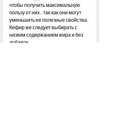
чтобы получить максимальную 
пользу от них., так как они могут 
уменьшить ее полезные свойства. 
Кефир же следует выбирать с 
низким содержанием жира и без 
добавок. 
Самый эффективный способ 
употребления гречки и кефира для 
похудения на ночь - это смешать их 
в равных пропорциях и оставить 
на ночь в холодильнике. Это блюдо 
прекрасно утоляет голод,Гречка и 
кефир для похудения на ночь
В постоянном стремлении к 
идеальной фигуре, кефир может 
помочь уменьшить чувство голода 
и усилить ощущение сытости.