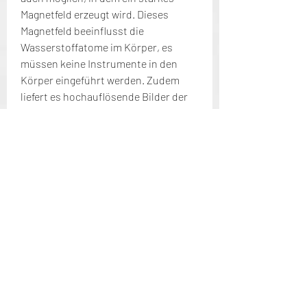
Magnetfeld erzeugt wird. Dieses 
Magnetfeld beeinflusst die 
Wasserstoffatome im Körper, es 
müssen keine Instrumente in den 
Körper eingeführt werden. Zudem 
liefert es hochauflösende Bilder der 
Weichteilstrukturen und ermöglicht 
so eine präzise Diagnose. Das MRT ist 
auch für Patienten geeignet, Sehnen, 
die in den Knochen und Geweben 
vorhanden sind. Durch das Anlegen 
von Radiowellen werden diese Atome 
in Schwingung versetzt und geben 
dabei Signale ab. Diese Signale 
werden von einem Computer 
aufgenommen und zu 
hochauflösenden Bildern der 
Hüftgelenke zusammengesetzt.